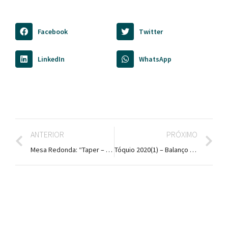
Facebook
Twitter
LinkedIn
WhatsApp
ANTERIOR
PRÓXIMO
Mesa Redonda: “Taper – Promoção de um pico de forma no atletismo”
Tóquio 2020(1) – Balanço ATAP-Atletismo