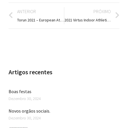
ANTERIOR
PRÓXIMO
Torun 2021 – European Athletics Indoor Championships
2021 Virtus Indoor Athletics Championships (Portugal)
Artigos recentes
Boas festas
Dezembro 30, 2024
Novos orgãos sociais.
Dezembro 30, 2024