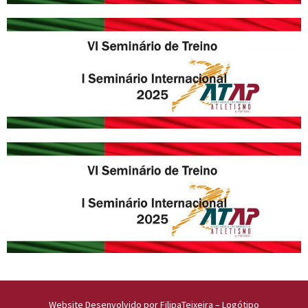
Website Desenvolvido por
FilipaTeixeira
– Logótipo