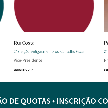
P
Rui Costa
2ª
2ª Eleição
,
Antigos membros
,
Conselho Fiscal
Pr
Vice-Presidente
LE
LER ARTIGO
O DE QUOTAS • INSCRIÇÃO C