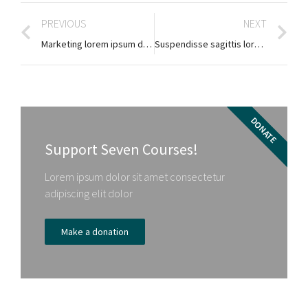
PREVIOUS
NEXT
Marketing lorem ipsum dolor
Suspendisse sagittis lorem ipsum dolor
DONATE
Support Seven Courses!
Lorem ipsum dolor sit amet consectetur
adipiscing elit dolor
Make a donation